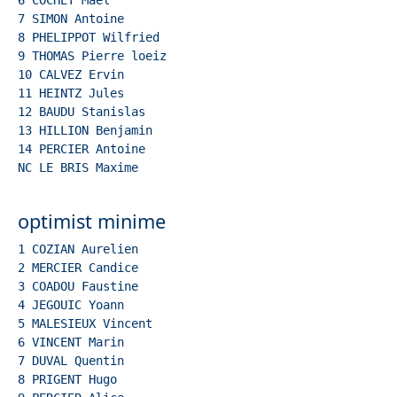
6 COCHET Mael  
7 SIMON Antoine  
8 PHELIPPOT Wilfried
9 THOMAS Pierre loeiz  
10 CALVEZ Ervin  
11 HEINTZ Jules  
12 BAUDU Stanislas
13 HILLION Benjamin  
14 PERCIER Antoine  
NC LE BRIS Maxime
optimist minime
1 COZIAN Aurelien  
2 MERCIER Candice  
3 COADOU Faustine  
4 JEGOUIC Yoann  
5 MALESIEUX Vincent  
6 VINCENT Marin  
7 DUVAL Quentin  
8 PRIGENT Hugo